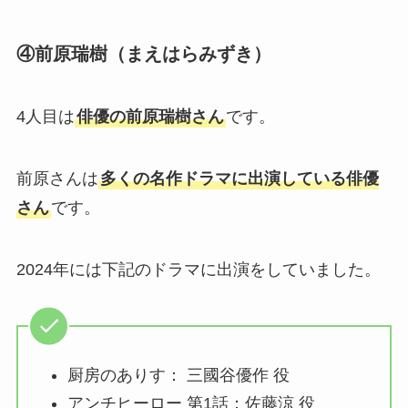
④前原瑞樹（まえはらみずき）
4人目は
俳優の前原瑞樹さん
です。
前原さんは
多くの名作ドラマに出演している俳優
さん
です。
2024年には下記のドラマに出演をしていました。
厨房のありす： 三國谷優作 役
アンチヒーロー 第1話：佐藤涼 役