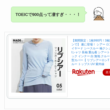
TOEICで900点って凄すぎ・・・！
【期間限定：1枚990円！3
ンで】 遂に登場！ シアー ロン
イヤード シースルー 袖クシ
tシャツ 長袖 重ね着 シアート
ック インナー 白 無地 クル
型カバー【 リブシアーロンT
ルー トップス UV 紫外線
楽